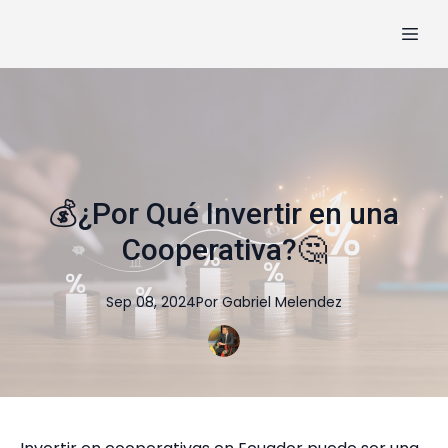
💰¿Por Qué Invertir en una
Cooperativa?🤔
Sep 08, 2024
Por
Gabriel
Melendez